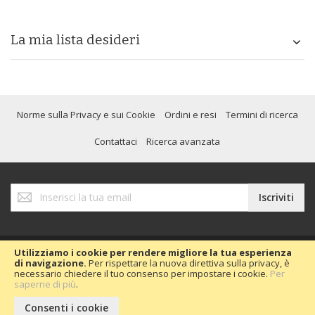
La mia lista desideri
Norme sulla Privacy e sui Cookie
Ordini e resi
Termini di ricerca
Contattaci
Ricerca avanzata
Iscriviti
Iscriviti
alla
nostra
Newsletter:
Utilizziamo i cookie per rendere migliore la tua esperienza
di navigazione.
Per rispettare la nuova direttiva sulla privacy, è
necessario chiedere il tuo consenso per impostare i cookie.
Per
Copyright © 2020 Passion Car 2016.
saperne di più
.
Consenti i cookie