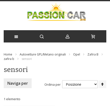
Salta
Home
Autovetture GPL/Metano originali
Opel
Zafira B
al
zafira b
sensori
contenuto
sensori
Im
Naviga per
Ordina per
la
di
de
1
elemento