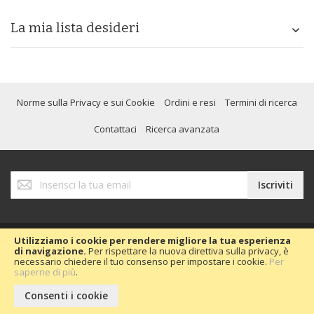
La mia lista desideri
Norme sulla Privacy e sui Cookie
Ordini e resi
Termini di ricerca
Contattaci
Ricerca avanzata
Iscriviti
Iscriviti
alla
nostra
Newsletter:
Utilizziamo i cookie per rendere migliore la tua esperienza
di navigazione.
Per rispettare la nuova direttiva sulla privacy, è
necessario chiedere il tuo consenso per impostare i cookie.
Per
Copyright © 2020 Passion Car 2016.
saperne di più
.
Consenti i cookie