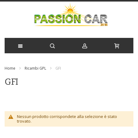
Salta
Home
Ricambi GPL
GFI
al
GFI
contenuto
Nessun prodotto corrispondete alla selezione è stato
trovato.