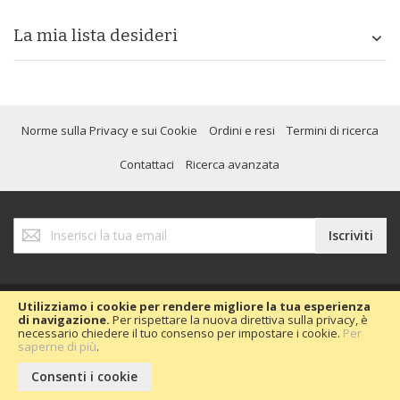
La mia lista desideri
Norme sulla Privacy e sui Cookie
Ordini e resi
Termini di ricerca
Contattaci
Ricerca avanzata
Iscriviti
Iscriviti
alla
nostra
Newsletter:
Utilizziamo i cookie per rendere migliore la tua esperienza
di navigazione.
Per rispettare la nuova direttiva sulla privacy, è
necessario chiedere il tuo consenso per impostare i cookie.
Per
Copyright © 2020 Passion Car 2016.
saperne di più
.
Consenti i cookie