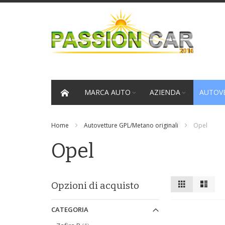
Salta
al
contenuto
MARCA AUTO
AZIENDA
AUTOVE
Home
Autovetture GPL/Metano originali
Opel
Opel
Mostra
Griglia
Lista
Opzioni di acquisto
come
CATEGORIA