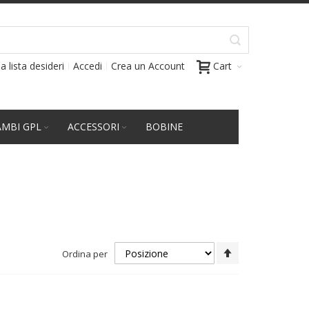
a lista desideri
Accedi
Crea un Account
Cart
AMBI GPL
ACCESSORI
BOBINE
Imposta
Ordina per
la
direzione
decrescente