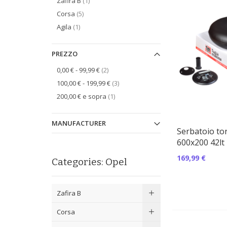
oggetto
Zafira B
1
oggetti
Corsa
5
oggetto
Agila
1
PREZZO
oggetti
0,00 €
-
99,99 €
2
oggetti
100,00 €
-
199,99 €
3
oggetto
200,00 €
e sopra
1
MANUFACTURER
Serbatoio to
600x200 42lt 
169,99 €
Categories: Opel
Zafira B
Corsa