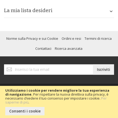
La mia lista desideri
Norme sulla Privacy e sui Cookie
Ordini e resi
Termini di ricerca
Contattaci
Ricerca avanzata
Iscriviti
Iscriviti
alla
nostra
Newsletter:
Utilizziamo i cookie per rendere migliore la tua esperienza
di navigazione.
Per rispettare la nuova direttiva sulla privacy, è
necessario chiedere il tuo consenso per impostare i cookie.
Per
Copyright © 2020 Passion Car 2016.
saperne di più
.
Consenti i cookie