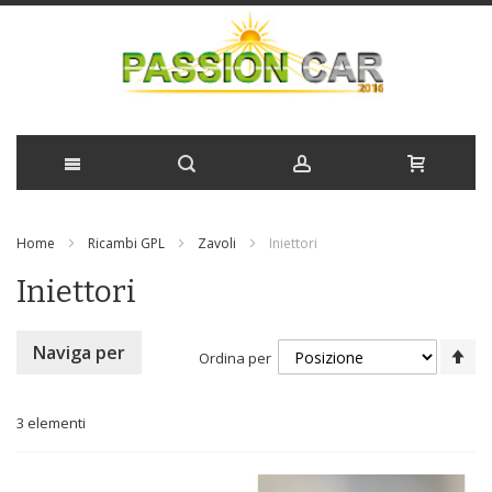
Salta
Home
Ricambi GPL
Zavoli
Iniettori
al
Iniettori
contenuto
Im
Naviga per
Ordina per
la
di
de
3
elementi