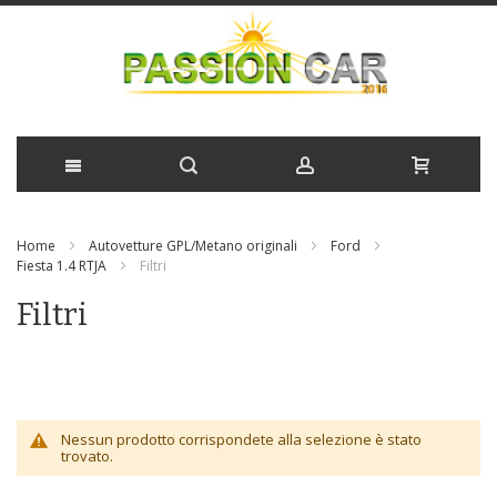
Salta
Home
Autovetture GPL/Metano originali
Ford
al
Fiesta 1.4 RTJA
Filtri
contenuto
Filtri
Nessun prodotto corrispondete alla selezione è stato
trovato.