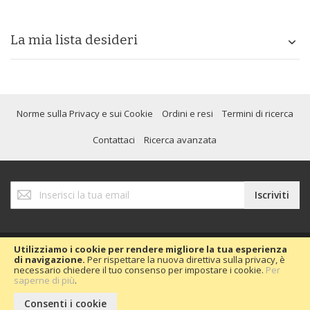
La mia lista desideri
Norme sulla Privacy e sui Cookie
Ordini e resi
Termini di ricerca
Contattaci
Ricerca avanzata
Iscriviti
Iscriviti
alla
nostra
Newsletter:
Utilizziamo i cookie per rendere migliore la tua esperienza
di navigazione.
Per rispettare la nuova direttiva sulla privacy, è
necessario chiedere il tuo consenso per impostare i cookie.
Per
Copyright © 2020 Passion Car 2016.
saperne di più
.
Consenti i cookie