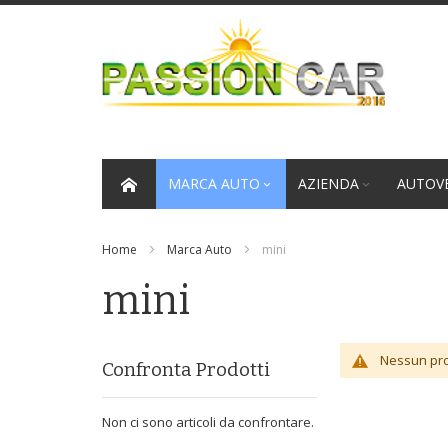
Salta
al
contenuto
MARCA AUTO
AZIENDA
AUTOVE
Home
Marca Auto
mini
mini
Nessun prod
Confronta Prodotti
Non ci sono articoli da confrontare.