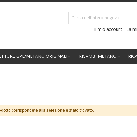
Il mio account
La mi
TTURE GPL/METANO ORIGINALI
RICAMBI METANO
RIC
otto corrispondete alla selezione è stato trovato.