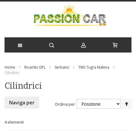
Salta
Home
Ricambi GPL
Serbatoi
TMS Tugra Makina
al
Cilindrici
contenuto
Cilindrici
Im
Naviga per
Ordina per
la
di
de
4
elementi