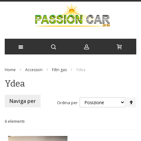
Salta
Home
Accessori
Filtri gas
Ydea
al
Ydea
contenuto
Im
Naviga per
Ordina per
la
di
de
6
elementi