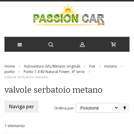
Salta
Home
Autovetture GPL/Metano originali
Fiat
metano
al
punto
Punto 1.4 8V Natural Power, 4° serie
valvole serbatoio metano
contenuto
valvole serbatoio metano
Im
Naviga per
Ordina per
la
di
de
1
elemento