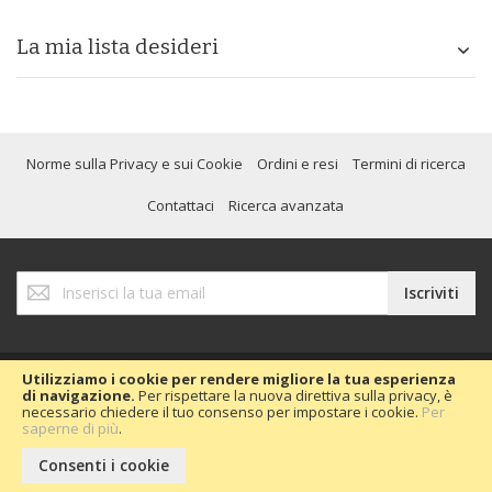
La mia lista desideri
Norme sulla Privacy e sui Cookie
Ordini e resi
Termini di ricerca
Contattaci
Ricerca avanzata
Iscriviti
Iscriviti
alla
nostra
Newsletter:
Utilizziamo i cookie per rendere migliore la tua esperienza
di navigazione.
Per rispettare la nuova direttiva sulla privacy, è
necessario chiedere il tuo consenso per impostare i cookie.
Per
Copyright © 2020 Passion Car 2016.
saperne di più
.
Consenti i cookie