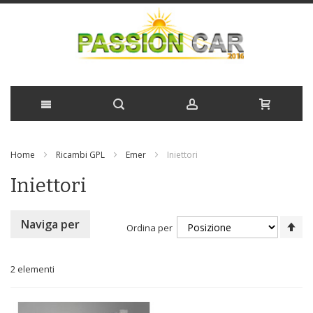
Salta
Home
Ricambi GPL
Emer
Iniettori
al
Iniettori
contenuto
Im
Naviga per
Ordina per
la
di
de
2
elementi