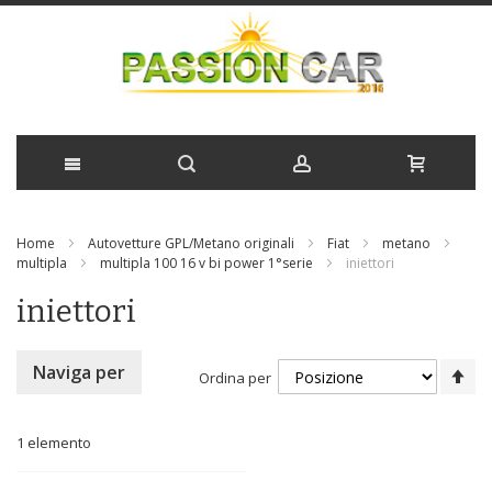
Salta
Home
Autovetture GPL/Metano originali
Fiat
metano
al
multipla
multipla 100 16 v bi power 1°serie
iniettori
contenuto
iniettori
Im
Naviga per
Ordina per
la
di
de
1
elemento