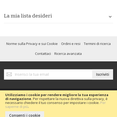
La mia lista desideri
Norme sulla Privacy e sui Cookie
Ordini e resi
Termini di ricerca
Contattaci
Ricerca avanzata
Iscriviti
Iscriviti
alla
nostra
Newsletter:
Utilizziamo i cookie per rendere migliore la tua esperienza
di navigazione.
Per rispettare la nuova direttiva sulla privacy, è
necessario chiedere il tuo consenso per impostare i cookie.
Per
Copyright © 2020 Passion Car 2016.
saperne di più
.
Consenti i cookie