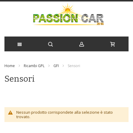
Salta
Home
Ricambi GPL
GFI
Sensori
al
Sensori
contenuto
Nessun prodotto corrispondete alla selezione è stato
trovato.