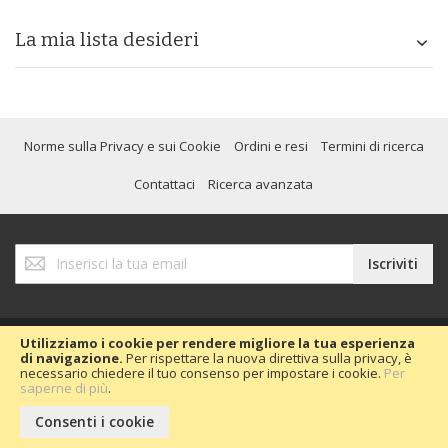
La mia lista desideri
Norme sulla Privacy e sui Cookie
Ordini e resi
Termini di ricerca
Contattaci
Ricerca avanzata
Iscriviti
Iscriviti
alla
nostra
Newsletter:
Utilizziamo i cookie per rendere migliore la tua esperienza
di navigazione.
Per rispettare la nuova direttiva sulla privacy, è
necessario chiedere il tuo consenso per impostare i cookie.
Per
Copyright © 2020 Passion Car 2016.
saperne di più
.
Consenti i cookie