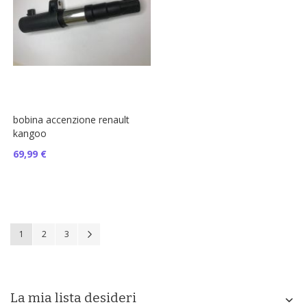
bobina accenzione renault
kangoo
69,99 €
Pagina
Attualmente stai leggendo la pagina
Pagina
Pagina
Pagina
Successivo
1
2
3
La mia lista desideri