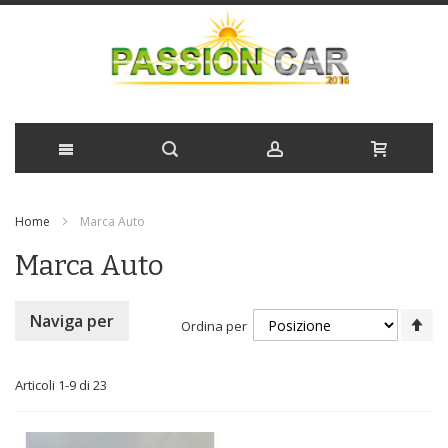
Salta
Home
Marca Auto
al
Marca Auto
contenuto
Im
Naviga per
Ordina per
la
di
de
Articoli
1
-
9
di
23