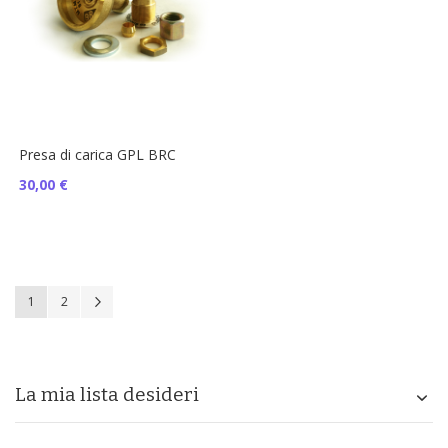
Presa di carica GPL BRC
30,00 €
Pagina
Attualmente stai leggendo la pagina
Pagina
Pagina
Successivo
1
2
La mia lista desideri