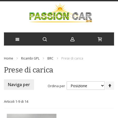
Salta
Home
Ricambi GPL
BRC
Prese di carica
al
Prese di carica
contenuto
Im
Naviga per
Ordina per
la
di
de
Articoli
1
-
9
di
14