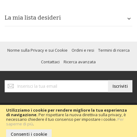
La mia lista desideri
Norme sulla Privacy e sui Cookie
Ordini e resi
Termini di ricerca
Contattaci
Ricerca avanzata
Iscriviti
Iscriviti
alla
nostra
Newsletter:
Utilizziamo i cookie per rendere migliore la tua esperienza
di navigazione.
Per rispettare la nuova direttiva sulla privacy, è
necessario chiedere il tuo consenso per impostare i cookie.
Per
Copyright © 2020 Passion Car 2016.
saperne di più
.
Consenti i cookie