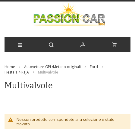
Salta
Home
Autovetture GPL/Metano originali
Ford
al
Fiesta 1.4 RTJA
Multivalvole
contenuto
Multivalvole
Nessun prodotto corrispondete alla selezione è stato
trovato.