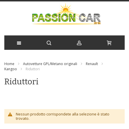
Salta
Home
Autovetture GPL/Metano originali
Renault
al
Kangoo
Riduttori
contenuto
Riduttori
Nessun prodotto corrispondete alla selezione è stato
trovato.