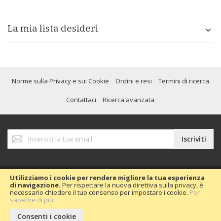
La mia lista desideri
Norme sulla Privacy e sui Cookie
Ordini e resi
Termini di ricerca
Contattaci
Ricerca avanzata
Iscriviti
Iscriviti
alla
nostra
Newsletter:
Utilizziamo i cookie per rendere migliore la tua esperienza
di navigazione.
Per rispettare la nuova direttiva sulla privacy, è
necessario chiedere il tuo consenso per impostare i cookie.
Per
Copyright © 2020 Passion Car 2016.
saperne di più
.
Consenti i cookie