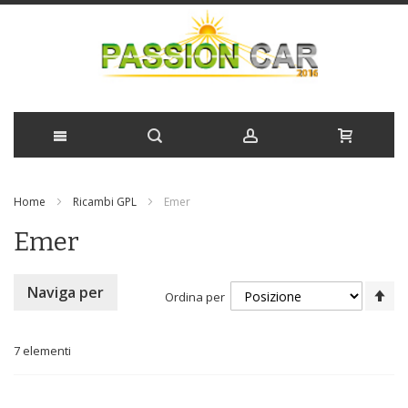
Salta
Home
Ricambi GPL
Emer
al
Emer
contenuto
Im
Naviga per
Ordina per
la
di
de
7
elementi