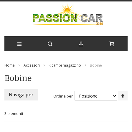
Salta
Home
Accessori
Ricambi magazzino
Bobine
al
Bobine
contenuto
Im
Naviga per
Ordina per
la
di
de
3
elementi