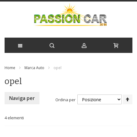
Salta
Home
Marca Auto
opel
al
opel
contenuto
Im
Naviga per
Ordina per
la
di
de
4
elementi