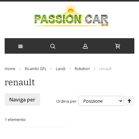
Salta
Home
Ricambi GPL
Landi
Riduttori
renault
al
renault
contenuto
Im
Naviga per
Ordina per
la
di
de
1
elemento