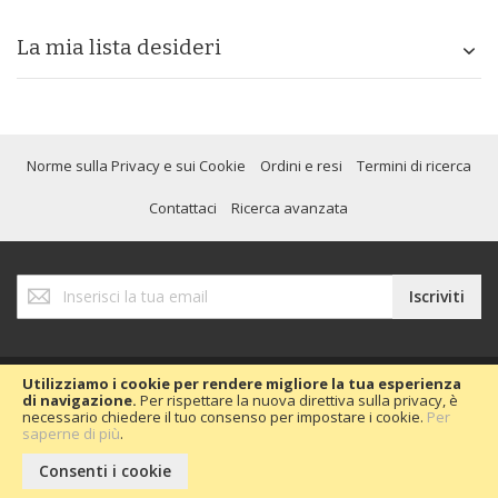
La mia lista desideri
Norme sulla Privacy e sui Cookie
Ordini e resi
Termini di ricerca
Contattaci
Ricerca avanzata
Iscriviti
Iscriviti
alla
nostra
Newsletter:
Utilizziamo i cookie per rendere migliore la tua esperienza
di navigazione.
Per rispettare la nuova direttiva sulla privacy, è
necessario chiedere il tuo consenso per impostare i cookie.
Per
Copyright © 2020 Passion Car 2016.
saperne di più
.
Consenti i cookie