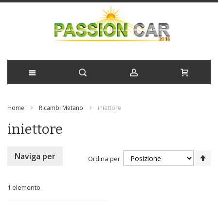
Salta
Home
Ricambi Metano
iniettore
al
iniettore
contenuto
Im
Naviga per
Ordina per
la
di
de
1
elemento