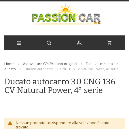
Salta
Home
Autovetture GPL/Metano originali
Fiat
metano
al
ducato
Ducato autocarro 3.0 CNG 136 CV Natural Power, 4° serie
contenuto
Ducato autocarro 3.0 CNG 136
CV Natural Power, 4° serie
Nessun prodotto corrispondete alla selezione è stato
trovato.