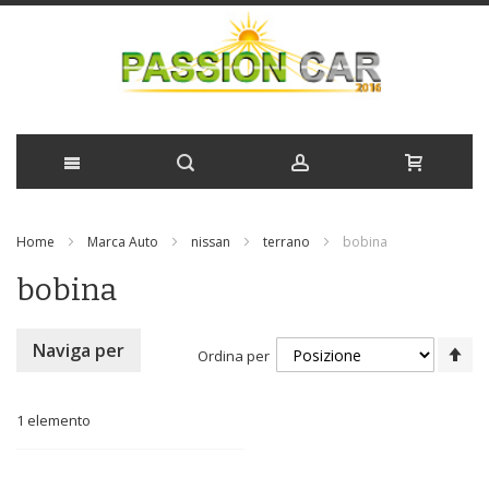
Salta
Home
Marca Auto
nissan
terrano
bobina
al
bobina
contenuto
Im
Naviga per
Ordina per
la
di
de
1
elemento