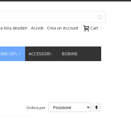
a lista desideri
Accedi
Crea un Account
Cart
AMBI GPL
ACCESSORI
BOBINE
Imposta
Ordina per
la
direzione
decrescente