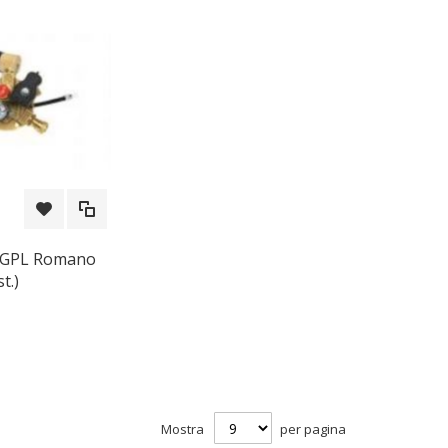
a GPL Romano
t.)
Mostra
per pagina