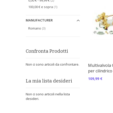
oggetti
0,00 €
-
99,99 €
2
oggetto
100,00 €
e sopra
1
MANUFACTURER
oggetti
Romano
3
Confronta Prodotti
Non ci sono articoli da confrontare.
Multivalvol
per cilindric
109,99 €
La mia lista desideri
Non ci sono articoli nella lista
desideri.