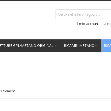
Il mio account
La mi
TTURE GPL/METANO ORIGINALI
RICAMBI METANO
RIC
3
elementi