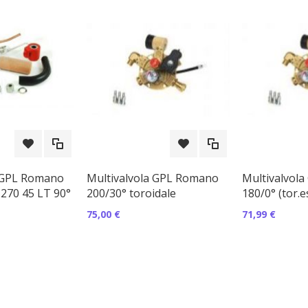
a GPL Romano
Multivalvola GPL Romano
Multivalvol
o 270 45 LT 90°
200/30° toroidale
180/0° (tor.es
75,00 €
71,99 €