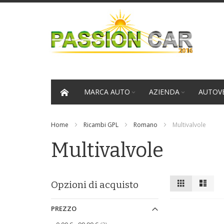
Salta
al
contenuto
MARCA AUTO
AZIENDA
AUTOVE
Home
Ricambi GPL
Romano
Multivalvole
Multivalvole
Mostra
Griglia
Lista
Opzioni di acquisto
come
PREZZO