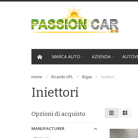
Salta
al
contenuto
MARCA AUTO
AZIENDA
AUTOVE
Home
Ricambi GPL
Bigas
Iniettori
Iniettori
Mostra
Griglia
Lista
Opzioni di acquisto
come
MANUFACTURER