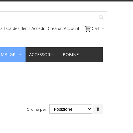
a lista desideri
Accedi
Crea un Account
Cart
AMBI GPL
ACCESSORI
BOBINE
Imposta
Ordina per
la
direzione
decrescente