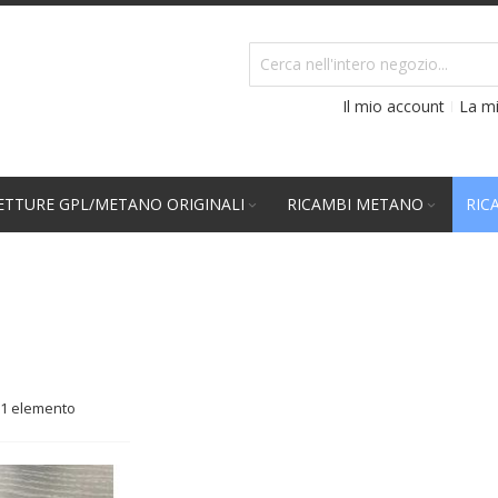
Il mio account
La mi
TTURE GPL/METANO ORIGINALI
RICAMBI METANO
RIC
1
elemento