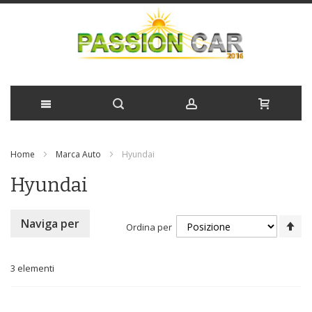
Salta
Home
Marca Auto
Hyundai
al
Hyundai
contenuto
Im
Naviga per
Ordina per
la
di
de
3
elementi