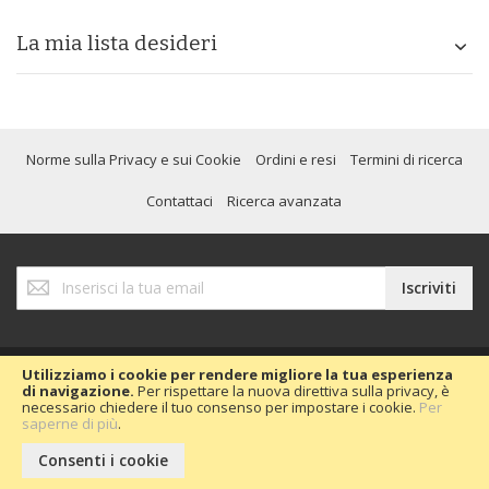
La mia lista desideri
Norme sulla Privacy e sui Cookie
Ordini e resi
Termini di ricerca
Contattaci
Ricerca avanzata
Iscriviti
Iscriviti
alla
nostra
Newsletter:
Utilizziamo i cookie per rendere migliore la tua esperienza
di navigazione.
Per rispettare la nuova direttiva sulla privacy, è
necessario chiedere il tuo consenso per impostare i cookie.
Per
Copyright © 2020 Passion Car 2016.
saperne di più
.
Consenti i cookie