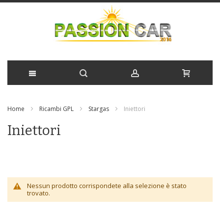
Salta
Home
Ricambi GPL
Stargas
Iniettori
al
Iniettori
contenuto
Nessun prodotto corrispondete alla selezione è stato
trovato.