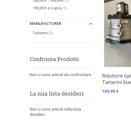
oggetto
160,00 €
-
169,99 €
1
oggetto
190,00 €
e sopra
1
MANUFACTURER
oggetti
Tartarini
2
Confronta Prodotti
Non ci sono articoli da confrontare.
Riduttore Gp
Tartarini St
169,99 €
La mia lista desideri
Non ci sono articoli nella lista
desideri.