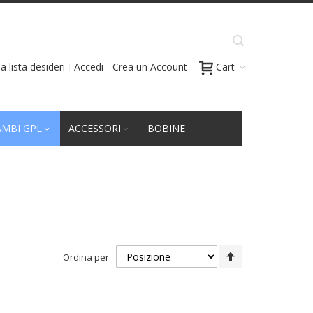
a lista desideri
Accedi
Crea un Account
Cart
AMBI GPL
ACCESSORI
BOBINE
Imposta
Ordina per
la
direzione
decrescente