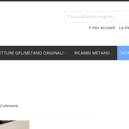
Il mio account
La mi
TTURE GPL/METANO ORIGINALI
RICAMBI METANO
RIC
2
elementi