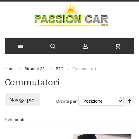
Salta
Home
Ricambi GPL
BRC
Commutatori
al
Commutatori
contenuto
Im
Naviga per
Ordina per
la
di
de
5
elementi