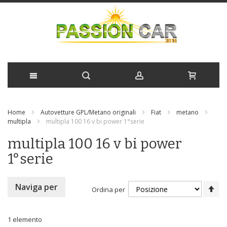
Salta
Home
Autovetture GPL/Metano originali
Fiat
metano
al
multipla
multipla 100 16 v bi power 1°serie
contenuto
multipla 100 16 v bi power
1°serie
Im
Naviga per
Ordina per
la
di
de
1
elemento