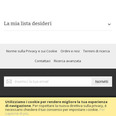
La mia lista desideri
Norme sulla Privacy e sui Cookie
Ordini e resi
Termini di ricerca
Contattaci
Ricerca avanzata
Iscriviti
Iscriviti
alla
nostra
Newsletter:
Utilizziamo i cookie per rendere migliore la tua esperienza
di navigazione.
Per rispettare la nuova direttiva sulla privacy, è
necessario chiedere il tuo consenso per impostare i cookie.
Per
Copyright © 2020 Passion Car 2016.
saperne di più
.