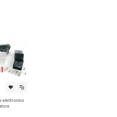
 elettronico
atore