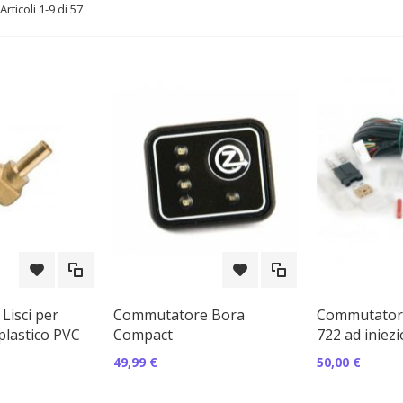
Articoli
1
-
9
di
57
Lisci per
Commutatore Bora
Commutatore
lastico PVC
Compact
722 ad iniez
49,99 €
50,00 €