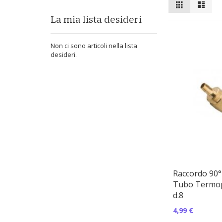
Mostra
Griglia
Lista
come
La mia lista desideri
Non ci sono articoli nella lista
desideri.
Raccordo 90° 
Tubo Termop
d.8
4,99 €