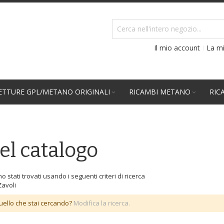
Il mio account
La mi
TTURE GPL/METANO ORIGINALI
RICAMBI METANO
RIC
el catalogo
o stati trovati usando i seguenti criteri di ricerca
avoli
uello che stai cercando?
Modifica la ricerca.