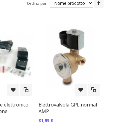
Imposta
Ordina per
la
direzione
decrescente
 elettronico
Elettrovalvola GPL normal
ione
AMP
31,99 €