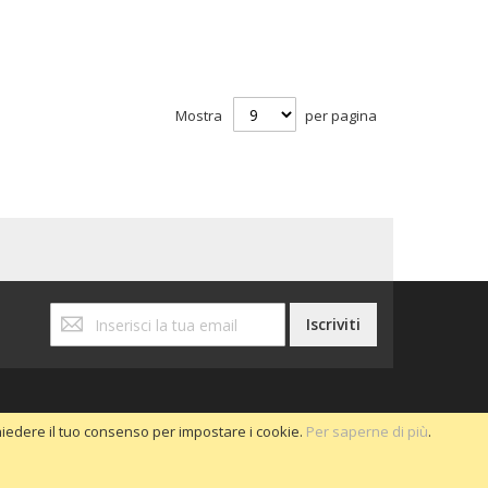
Mostra
per pagina
Iscriviti
Iscriviti
alla
nostra
Newsletter:
chiedere il tuo consenso per impostare i cookie.
Per saperne di più
.