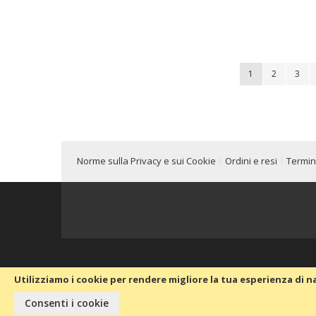
Pagina
Attualmente stai
Pagina
Pagi
1
2
3
Norme sulla Privacy e sui Cookie
Ordini e resi
Termini
Utilizziamo i cookie per rendere migliore la tua esperienza di n
Copyright © 2020 Passion Car 2016.
Consenti i cookie