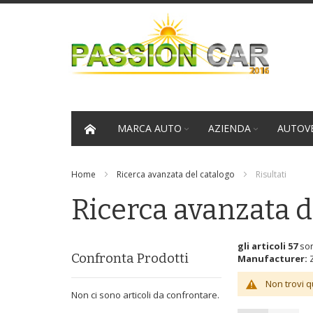
Salta
al
contenuto
MARCA AUTO
AZIENDA
AUTOVE
Home
Ricerca avanzata del catalogo
Risultati
Ricerca avanzata d
gli articoli 57
son
Confronta Prodotti
Manufacturer:
Z
Non trovi q
Non ci sono articoli da confrontare.