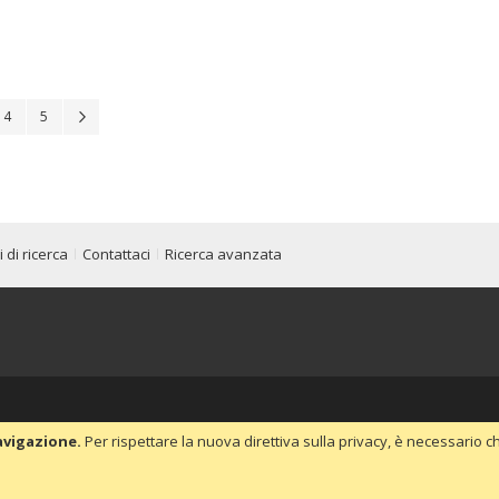
 leggendo la pagina
na
Pagina
Pagina
Pagina
Successivo
4
5
 di ricerca
Contattaci
Ricerca avanzata
avigazione.
Per rispettare la nuova direttiva sulla privacy, è necessario 