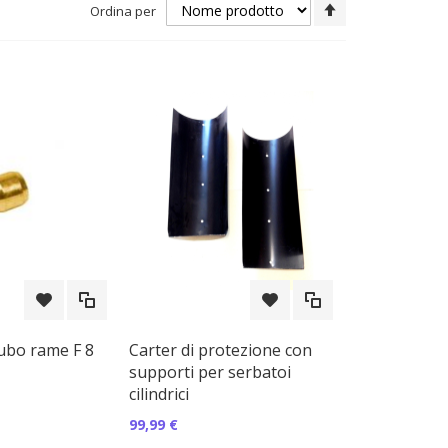
Imposta
Ordina per
la
direzione
decrescente
ubo rame F 8
Carter di protezione con
supporti per serbatoi
cilindrici
99,99 €