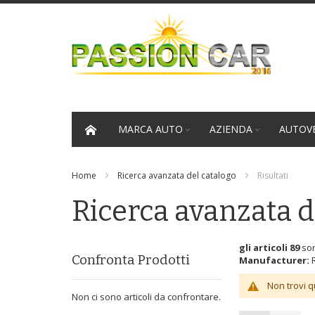
Salta
al
contenuto
MARCA AUTO
AZIENDA
AUTOVE
Home
Ricerca avanzata del catalogo
Risultati
Ricerca avanzata d
gli articoli 89
son
Confronta Prodotti
Manufacturer:
Non trovi q
Non ci sono articoli da confrontare.