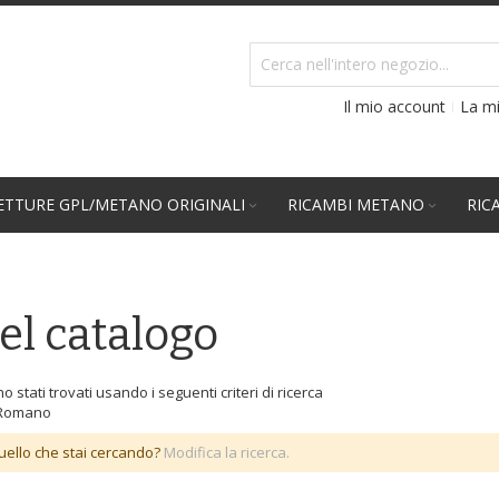
Il mio account
La mi
TTURE GPL/METANO ORIGINALI
RICAMBI METANO
RIC
el catalogo
o stati trovati usando i seguenti criteri di ricerca
Romano
uello che stai cercando?
Modifica la ricerca.