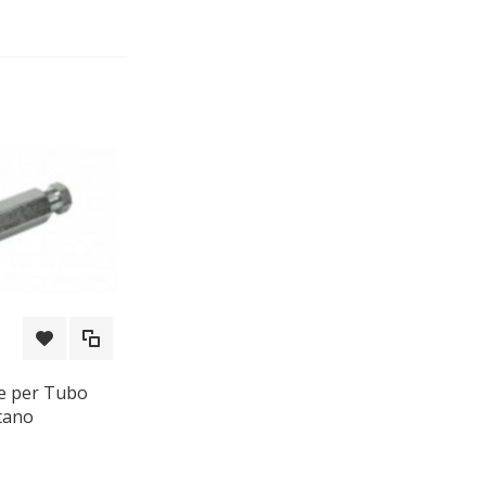
e per Tubo
tano