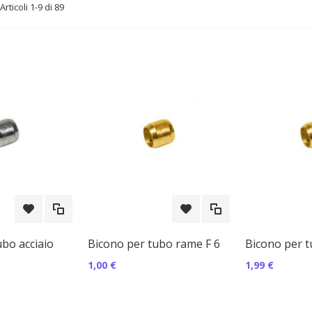
Articoli
1
-
9
di
89
bo acciaio
Bicono per tubo rame F 6
Bicono per t
1,00 €
1,99 €